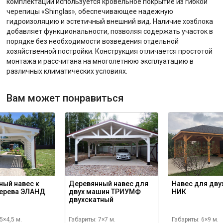
комплектации используется кровельное покрытие из гибкой
черепицы «Shinglas», обеспечивающее надежную
гидроизоляцию и эстетичный внешний вид. Наличие хозблока
добавляет функциональности, позволяя содержать участок в
порядке без необходимости возведения отдельной
хозяйственной постройки. Конструкция отличается простотой
монтажа и рассчитана на многолетнюю эксплуатацию в
различных климатических условиях.
Вам может понравиться
ный навес к
Деревянный навес для
Навес для дву
дерева ЭЛАНД
двух машин ТРИУМФ
НИК
двухскатный
5×4,5 м.
Габариты: 7×7 м.
Габариты: 6×9 м.