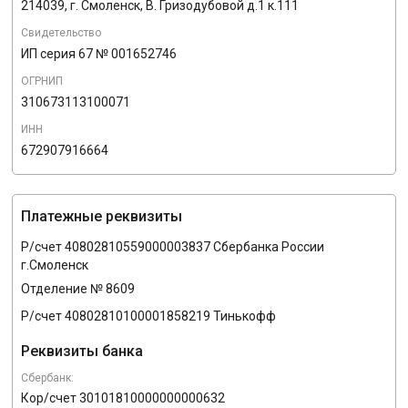
214039, г. Смоленск, В. Гризодубовой д.1 к.111
Свидетельство
ИП серия 67 № 001652746
ОГРНИП
310673113100071
ИНН
672907916664
Платежные реквизиты
Р/счет 40802810559000003837 Сбербанка России
г.Смоленск
Отделение № 8609
Р/счет 40802810100001858219 Тинькофф
Реквизиты банка
Сбербанк:
Кор/счет 30101810000000000632