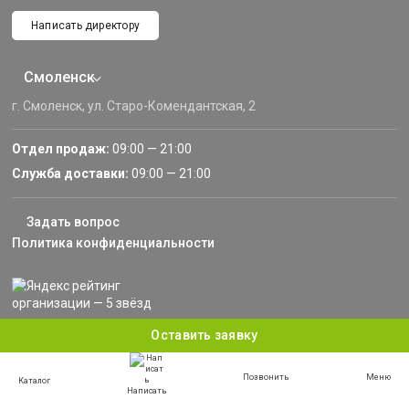
Написать директору
Смоленск
г. Смоленск, ул. Старо-Комендантская, 2
Отдел продаж:
09:00 — 21:00
Служба доставки:
09:00 — 21:00
Задать вопрос
Политика конфиденциальности
Информация, представленная на сайте, не является публичной офертой, и носит
Оставить заявку
информационный характер.
© 2013–2024 «Русские Навесы» — Смоленск, Смоленская область. Все права
защищены.
Позвонить
Меню
Каталог
Написать