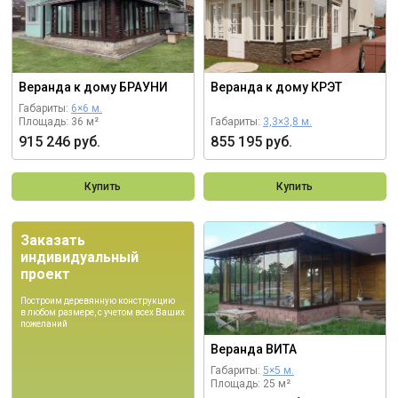
Веранда к дому БРАУНИ
Веранда к дому КРЭТ
Габариты:
6×6 м.
Площадь: 36 м²
Габариты:
3,3×3,8 м.
915 246 руб.
855 195 руб.
Купить
Купить
Заказать
индивидуальный
проект
Построим деревянную конструкцию
в любом размере, с учетом всех Ваших
пожеланий
Веранда ВИТА
Габариты:
5×5 м.
Площадь: 25 м²