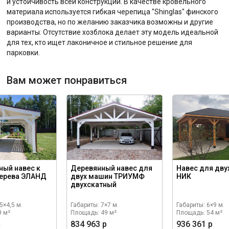
и устойчивость всей конструкции. В качестве кровельного
материала используется гибкая черепица "Shinglas" финского
производства, но по желанию заказчика возможны и другие
варианты. Отсутствие хозблока делает эту модель идеальной
для тех, кто ищет лаконичное и стильное решение для
парковки.
Вам может понравиться
ный навес к
Деревянный навес для
Навес для дву
дерева ЭЛАНД
двух машин ТРИУМФ
НИК
двухскатный
5×4,5 м.
Габариты: 7×7 м.
Габариты: 6×9 м.
9 м²
Площадь: 49 м²
Площадь: 54 м²
р
834 963 р
936 361 р