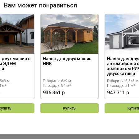
Вам может понравиться
 двух машин с
Навес для двух машин
Навес для дву
м ЭДЕМ
НИК
автомобилей 
ый
хозблоком Р
двухскатный
5×8 м.
Габариты: 6×9 м.
Габариты: 8,5×6 м
4 м²
Площадь: 54 м²
Площадь: 51 м²
р
936 361 р
947 711 р
Купить
Купить
Купит