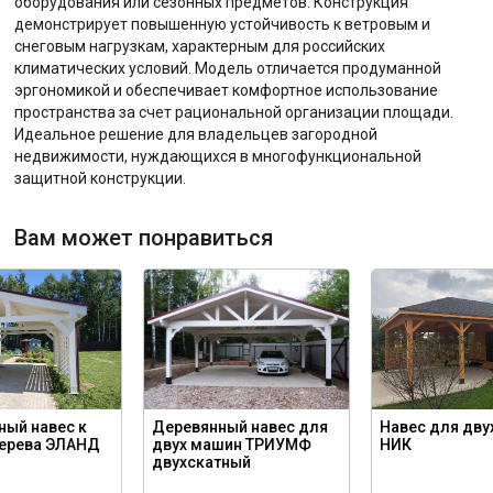
оборудования или сезонных предметов. Конструкция
демонстрирует повышенную устойчивость к ветровым и
снеговым нагрузкам, характерным для российских
климатических условий. Модель отличается продуманной
эргономикой и обеспечивает комфортное использование
пространства за счет рациональной организации площади.
Идеальное решение для владельцев загородной
недвижимости, нуждающихся в многофункциональной
защитной конструкции.
Вам может понравиться
ный навес к
Деревянный навес для
Навес для дву
дерева ЭЛАНД
двух машин ТРИУМФ
НИК
двухскатный