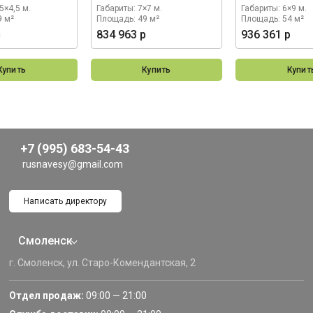
5×4,5 м.
Габариты: 7×7 м.
Габариты: 6×9 м.
9 м²
Площадь: 49 м²
Площадь: 54 м²
р
834 963 р
936 361 р
Купить
Купить
Купит
+7 (995) 683-54-43
rusnavesy@gmail.com
Написать директору
Смоленск
г. Смоленск, ул. Старо-Комендантская, 2
Отдел продаж:
09:00 — 21:00