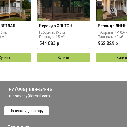
СВЕТЛАЯ
Веранда ЭЛЬТОН
Веранда ЛИНН
×6 м.
Габариты: 3×5 м.
Габариты: 4×10,6 
8 м²
Площадь: 15 м²
Площадь: 42 м²
р
544 083 р
962 829 р
Купить
Купить
Купит
+7 (995) 683-54-43
rusnavesy@gmail.com
Написать директору
Смоленск